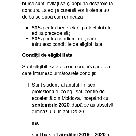
burse sunt invitaţi să-şi depună dosarele la
concurs. La ediţia curentă vor fi oferite 80
de burse după cum urmează:
50% pentru beneficiarii proiectului din
ediţia precedentă;
50% pentru candidaţi noi, care
întrunesc condiţiile de eligibilitate.
Condiţii de eligibilitate
Sunt eligibili să aplice în concurs candidații
care întrunesc următoarele condiții:
Sunt studenţi ai anului I în școli
profesionale, colegii sau centre de
excelență din Moldova, începând cu
septembrie 2020
, după ce au absolvit
gimnaziului în anul 2020,
sau
sunt bursieri
ai ediţiei 2019 – 2020
a