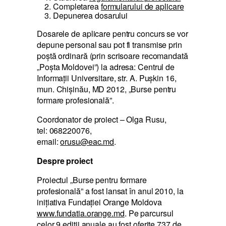
Completarea
formularului de aplicare
Depunerea dosarului
Dosarele de aplicare pentru concurs se vor
depune personal sau pot fi transmise prin
poştă ordinară (prin scrisoare recomandată
„Poșta Moldovei”) la adresa: Centrul de
Informaţii Universitare, str. A. Puşkin 16,
mun. Chişinău, MD 2012, „Burse pentru
formare profesională”.
Coordonator de proiect – Olga Rusu,
tel: 068220076,
email:
orusu@eac.md
.
Despre proiect
Proiectul „Burse pentru formare
profesională” a fost lansat în anul 2010, la
inițiativa Fundației Orange Moldova
www.fundatia.orange.md
. Pe parcursul
celor 9 ediții anuale au fost oferite 737 de