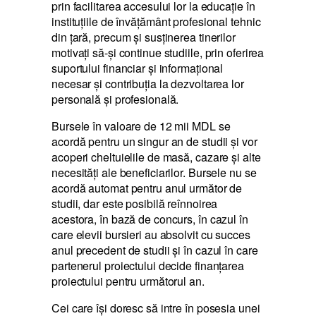
prin facilitarea accesului lor la educaţie în
instituţiile de învăţământ profesional tehnic
din ţară, precum și susţinerea tinerilor
motivaţi să-şi continue studiile, prin oferirea
suportului financiar şi informaţional
necesar şi contribuţia la dezvoltarea lor
personală şi profesională.
Bursele în valoare de 12 mii MDL se
acordă pentru un singur an de studii şi vor
acoperi cheltuielile de masă, cazare şi alte
necesităţi ale beneficiarilor. Bursele nu se
acordă automat pentru anul următor de
studii, dar este posibilă reînnoirea
acestora, în bază de concurs, în cazul în
care elevii bursieri au absolvit cu succes
anul precedent de studii şi în cazul în care
partenerul proiectului decide finanţarea
proiectului pentru următorul an.
Cei care îşi doresc să intre în posesia unei