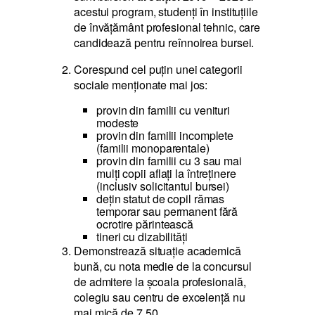
acestui program, studenţi în instituțiile
de învăţământ profesional tehnic, care
candidează pentru reînnoirea bursei.
Corespund cel puţin unei categorii
sociale menţionate mai jos:
provin din familii cu venituri
modeste
provin din familii incomplete
(familii monoparentale)
provin din familii cu 3 sau mai
mulţi copii aflaţi la întreţinere
(inclusiv solicitantul bursei)
deţin statut de copil rămas
temporar sau permanent fără
ocrotire părintească
tineri cu dizabilităţi
Demonstrează situaţie academică
bună, cu nota medie de la concursul
de admitere la școala profesională,
colegiu sau centru de excelență nu
mai mică de 7,50.