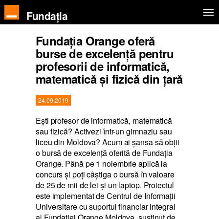
Fundația
Fundaţia Orange oferă
burse de excelenţă pentru
profesorii de informatică,
matematică și fizică din țară
24.09.2019
Eşti profesor de informatică, matematică
sau fizică? Activezi într-un gimnaziu sau
liceu din Moldova? Acum ai şansa să obţii
o bursă de excelenţă oferită de Fundaţia
Orange. Până pe 1 noiembrie aplică la
concurs şi poţi câştiga o bursă în valoare
de 25 de mii de lei şi un laptop. Proiectul
este implementat de Centrul de Informaţii
Universitare cu suportul financiar integral
al Fundaţiei Orange Moldova, susţinut de