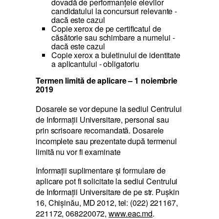
dovadă de performanțele elevilor
candidatului la concursuri relevante -
dacă este cazul
Copie xerox de pe certificatul de
căsătorie sau schimbare a numelui -
dacă este cazul
Copie xerox a buletinului de identitate
a aplicantului - obligatoriu
Termen limită de aplicare – 1 noiembrie
2019
Dosarele se vor depune la sediul Centrului
de Informaţii Universitare, personal sau
prin scrisoare recomandată. Dosarele
incomplete sau prezentate după termenul
limită nu vor fi examinate
Informaţii suplimentare şi formulare de
aplicare pot fi solicitate la sediul Centrului
de Informaţii Universitare de pe str. Puşkin
16, Chişinău, MD 2012, tel: (022) 221167,
221172, 068220072,
www.eac.md
.