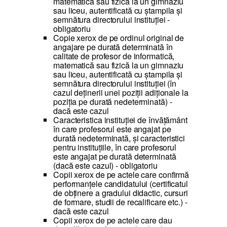
matematică sau fizică la un gimnaziu
sau liceu, autentificată cu ștampila și
semnătura directorului instituției -
obligatoriu
Copie xerox de pe ordinul original de
angajare pe durată determinată în
calitate de profesor de informatică,
matematică sau fizică la un gimnaziu
sau liceu, autentificată cu ștampila și
semnătura directorului instituției (în
cazul deținerii unei poziții adiționale la
poziția pe durată nedeterminată) -
dacă este cazul
Caracteristica instituţiei de învăţământ
în care profesorul este angajat pe
durată nedeterminată, şi caracteristici
pentru instituţiile, în care profesorul
este angajat pe durată determinată
(dacă este cazul) - obligatoriu
Copii xerox de pe actele care confirmă
performanțele candidatului (certificatul
de obținere a gradului didactic, cursuri
de formare, studii de recalificare etc.) -
dacă este cazul
Copii xerox de pe actele care dau