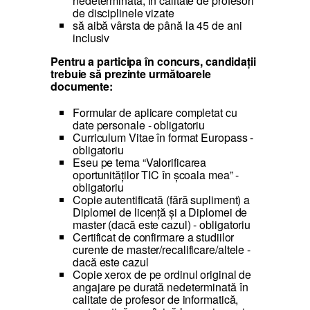
nedeterminată, în calitate de profesori
de disciplinele vizate
să aibă vârsta de până la 45 de ani
inclusiv
Pentru a participa în concurs, candidaţii
trebuie să prezinte următoarele
documente:
Formular de aplicare completat cu
date personale - obligatoriu
Curriculum Vitae în format Europass -
obligatoriu
Eseu pe tema “Valorificarea
oportunităților TIC în școala mea” -
obligatoriu
Copie autentificată (fără supliment) a
Diplomei de licenţă și a Diplomei de
master (dacă este cazul) - obligatoriu
Certificat de confirmare a studiilor
curente de master/recalificare/altele -
dacă este cazul
Copie xerox de pe ordinul original de
angajare pe durată nedeterminată în
calitate de profesor de informatică,