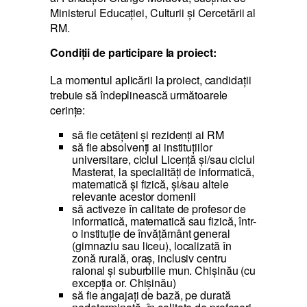
Ministerul Educaţiei, Culturii și Cercetării al
RM.
Condiţii de participare la proiect:
La momentul aplicării la proiect, candidaţii
trebuie să îndeplinească următoarele
cerinţe:
să fie cetăţeni şi rezidenţi ai RM
să fie absolvenţi ai instituţiilor
universitare, ciclul Licenţă şi/sau ciclul
Masterat, la specialităţi de informatică,
matematică și fizică, şi/sau altele
relevante acestor domenii
să activeze în calitate de profesor de
informatică, matematică sau fizică, într-
o instituţie de învăţământ general
(gimnaziu sau liceu), localizată în
zonă rurală, oraș, inclusiv centru
raional și suburbiile mun. Chișinău (cu
excepţia or. Chişinău)
să fie angajați de bază, pe durată