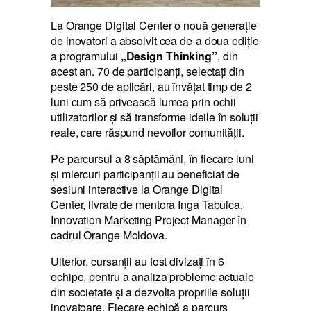
La Orange Digital Center o nouă generație
de inovatori a absolvit cea de-a doua ediție
a programului
„Design
Thinking
”
, din
acest an. 70 de participanți, selectați din
peste 250 de aplicări, au învățat timp de 2
luni cum să privească lumea prin ochii
utilizatorilor și să transforme ideile în soluții
reale, care răspund nevoilor comunității.
Pe parcursul a 8 săptămâni, în fiecare luni
și miercuri participanții au beneficiat de
sesiuni interactive la Orange Digital
Center, livrate de mentora Inga Tabuica,
Innovation Marketing Project Manager în
cadrul Orange Moldova.
Ulterior, cursanții au fost divizați în 6
echipe, pentru a analiza probleme actuale
din societate și a dezvolta propriile soluții
inovatoare. Fiecare echipă a parcurs