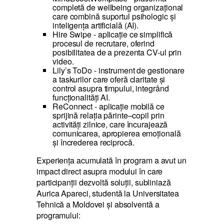
completă de wellbeing organizațional
care combină suportul psihologic și
inteligența artificială (AI).
Hire Swipe - aplicație ce simplifică
procesul de recrutare, oferind
posibilitatea de a prezenta CV-ul prin
video.
Lily’s ToDo - instrument de gestionare
a taskurilor care oferă claritate și
control asupra timpului, integrând
funcționalități AI.
ReConnect - aplicație mobilă ce
sprijină relația părinte–copil prin
activități zilnice, care încurajează
comunicarea, apropierea emoțională
și încrederea reciprocă.
Experiența acumulată în program a avut un
impact direct asupra modului în care
participanții dezvoltă soluții, subliniază
Aurica Apareci, studentă la Universitatea
Tehnică a Moldovei și absolventă a
programului: