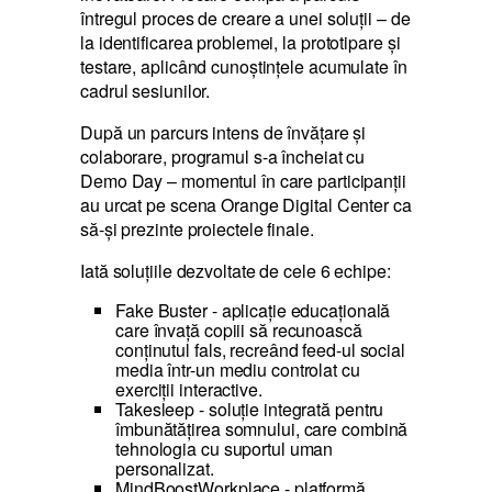
întregul proces de creare a unei soluții – de
la identificarea problemei, la prototipare și
testare, aplicând cunoștințele acumulate în
cadrul sesiunilor.
După un parcurs intens de învățare și
colaborare, programul s-a încheiat cu
Demo Day – momentul în care participanții
au urcat pe scena Orange Digital Center ca
să-și prezinte proiectele finale.
Iată soluțiile dezvoltate de cele 6 echipe:
Fake Buster - aplicație educațională
care învață copiii să recunoască
conținutul fals, recreând feed-ul social
media într-un mediu controlat cu
exerciții interactive.
Takesleep - soluție integrată pentru
îmbunătățirea somnului, care combină
tehnologia cu suportul uman
personalizat.
MindBoostWorkplace - platformă