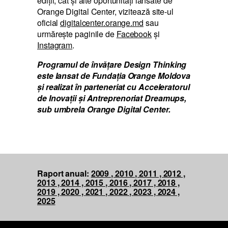
ediții, cât și alte oportunități lansate de
Orange Digital Center, vizitează site-ul
oficial
digitalcenter.orange.md
sau
urmărește paginile de
Facebook
și
Instagram
.
Programul de învățare Design
Thinking
este lansat de Fundația Orange Moldova
și realizat în parteneriat cu Acceleratorul
de Inovații și
Antreprenoriat
Dreamups,
sub umbrela Orange Digital Center.
Raport anual:
2009 ,
2010 ,
2011 ,
2012 ,
2013 ,
2014 ,
2015 ,
2016 ,
2017 ,
2018 ,
2019 ,
2020 ,
2021 ,
2022 ,
2023 ,
2024 ,
2025