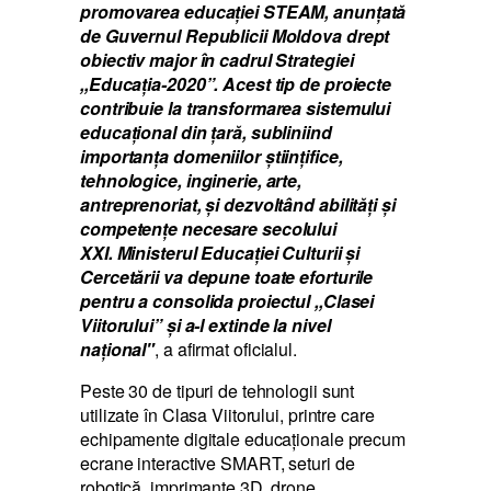
promovarea educației STEAM, anunțată
de Guvernul Republicii Moldova drept
obiectiv major în cadrul Strategiei
,,Educația-2020”. Acest tip de proiecte
contribuie la transformarea sistemului
educațional din țară, subliniind
importanța domeniilor științifice,
tehnologice, inginerie, arte,
antreprenoriat, și dezvoltând abilități și
competențe necesare secolului
XXI. Ministerul Educației Culturii și
Cercetării va depune toate eforturile
pentru a consolida proiectul ,,Clasei
Viitorului” și a-l extinde la nivel
național"
, a afirmat oficialul.
Peste 30 de tipuri de tehnologii sunt
utilizate în Clasa Viitorului, printre care
echipamente digitale educaționale precum
ecrane interactive SMART, seturi de
robotică, imprimante 3D, drone,