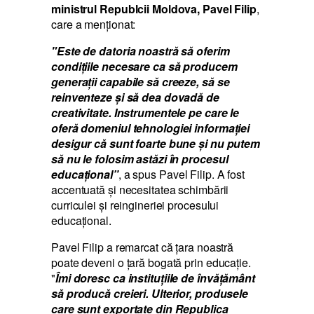
ministrul Republcii Moldova, Pavel Filip
,
care a menționat:
"Este de datoria noastră să oferim
condițiile necesare ca să producem
generații capabile să creeze, să se
reinventeze și să dea dovadă de
creativitate. Instrumentele pe care le
oferă domeniul tehnologiei informației
desigur că sunt foarte bune şi nu putem
să nu le folosim astăzi în procesul
educațional”
, a spus Pavel Filip. A fost
accentuată și necesitatea schimbării
curriculei și reingineriei procesului
educațional.
Pavel Filip a remarcat că țara noastră
poate deveni o țară bogată prin educație.
"
Îmi doresc ca instituţiile de învăţământ
să producă creieri. Ulterior, produsele
care sunt exportate din Republica