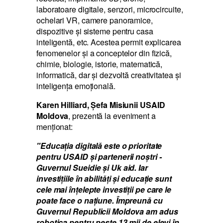
laboratoare digitale, senzori, microcircuite,
ochelari VR, camere panoramice,
dispozitive și sisteme pentru casa
inteligentă, etc. Acestea permit explicarea
fenomenelor și a conceptelor din fizică,
chimie, biologie, istorie, matematică,
informatică, dar și dezvoltă creativitatea și
inteligența emoțională.
Karen Hilliard, Șefa Misiunii USAID
Moldova
, prezentă la eveniment a
menționat:
"Educația digitală este o prioritate
pentru USAID și partenerii noștri -
Guvernul Sueidie și Uk aid. Iar
investițiile în abilități și educație sunt
cele mai înțelepte investiții pe care le
poate face o națiune. Împreună cu
Guvernul Republicii Moldova am adus
robotica pentru peste 13 mii de elevi în