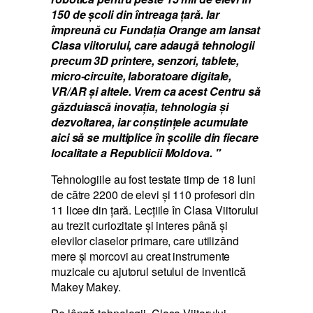
150 de școli din întreaga țară. Iar
împreună cu Fundația Orange am lansat
Clasa viitorului, care adaugă tehnologii
precum 3D printere, senzori, tablete,
micro-circuite, laboratoare digitale,
VR/AR și altele. Vrem ca acest Centru să
găzduiască inovația, tehnologia și
dezvoltarea, iar conștințele acumulate
aici să se multiplice în școlile din fiecare
localitate a Republicii Moldova. "
Tehnologiile au fost testate timp de 18 luni
de către 2200 de elevi și 110 profesori din
11 licee din țară. Lecțiile în Clasa Viitorului
au trezit curiozitate și interes până și
elevilor claselor primare, care utilizând
mere și morcovi au creat instrumente
muzicale cu ajutorul setului de inventică
Makey Makey.