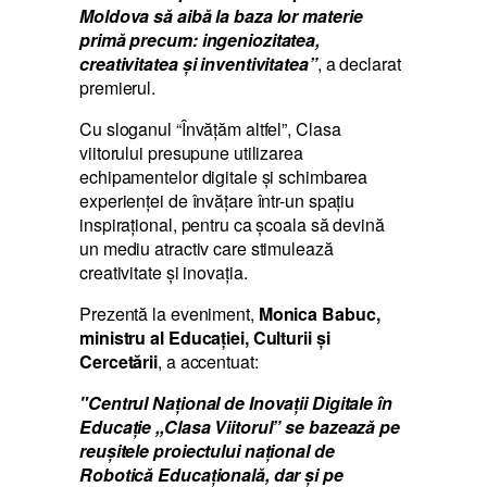
Moldova să aibă la baza lor materie
primă precum: ingeniozitatea,
creativitatea și inventivitatea”
, a declarat
premierul.
Cu sloganul “Învățăm altfel”, Clasa
viitorului presupune utilizarea
echipamentelor digitale și schimbarea
experienței de învățare într-un spațiu
inspirațional, pentru ca școala să devină
un mediu atractiv care stimulează
creativitate și inovația.
Prezentă la eveniment,
Monica Babuc,
ministru al Educației, Culturii și
Cercetării
, a accentuat:
"Centrul Național de Inovații Digitale în
Educație ,,Clasa Viitorul” se bazează pe
reușitele proiectului național de
Robotică Educațională, dar și pe