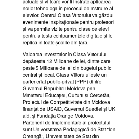
actuale și viitoare vor fi instrute aplicarea
noilor tehnologii în procesul de instruire al
elevilor. Centrul Clasa Viitorului va găzdui
evenimente inspiraționale pentru profesori
și va permite vizite pentru clase de elevi
pentru a testa echipamentele digitale și le
replica în toate școlile din țară.
Valoarea investițiilor în Clasa Viitorului
depășește 12 Milioane de lei, dintre care
peste 5 Milioane de lei din bugetul public
central și local. Clasa Viitorului este un
parteneriat public-privat (PPP) dintre
Guvernul Republicii Moldova prin
Ministerul Educației, Culturii și Cercetăii,
Proiectul de Competitivitate din Moldova
finanțat de USAID, Guvernul Suediei și UK
aid, și Fundația Orange Moldova.
Partenerii de implementare ai proiectului
sunt Universitatea Pedagogică de Stat “Ion
Creangă”, Universitatea de Stat din