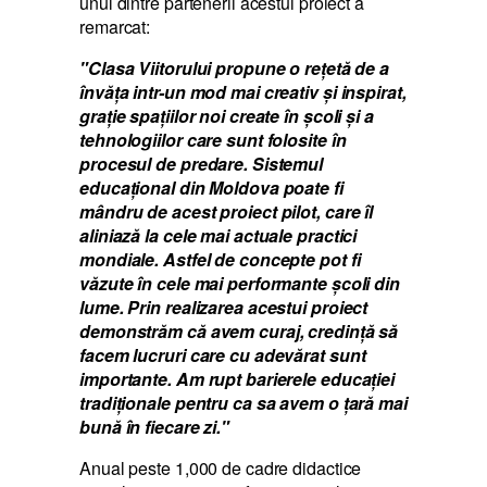
unul dintre partenerii acestui proiect a
remarcat:
"Clasa Viitorului propune o reţetă de a
învăța intr-un mod mai creativ şi inspirat,
graţie spaţiilor noi create în şcoli şi a
tehnologiilor care sunt folosite în
procesul de predare. Sistemul
educaţional din Moldova poate fi
mândru de acest proiect pilot, care îl
aliniază la cele mai actuale practici
mondiale. Astfel de concepte pot fi
văzute în cele mai performante şcoli din
lume. Prin realizarea acestui proiect
demonstrăm că avem curaj, credinţă să
facem lucruri care cu adevărat sunt
importante. Am rupt barierele educaţiei
tradiţionale pentru ca sa avem o ţară mai
bună în fiecare zi."
Anual peste 1,000 de cadre didactice