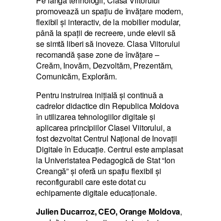
Pe lângă tehnologii, Clasa Viitorului
promovează un spațiu de învățare modern,
flexibil și interactiv, de la mobilier modular,
până la spații de recreere, unde elevii să
se simtă liberi să inoveze. Clasa Viitorului
recomandă șase zone de învățare –
Creăm, Inovăm, Dezvoltăm, Prezentăm,
Comunicăm, Explorăm.
Pentru instruirea inițială și continuă a
cadrelor didactice din Republica Moldova
în utilizarea tehnologiilor digitale și
aplicarea principiilor Clasei Viitorului, a
fost dezvoltat Centrul Național de Inovații
Digitale în Educație. Centrul este amplasat
la Univeristatea Pedagogică de Stat “Ion
Creangă” și oferă un spațiu flexibil și
reconfigurabil care este dotat cu
echipamente digitale educaționale.
Julien Ducarroz, CEO, Orange Moldova
,