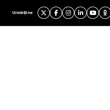
Twitter
Facebook
Instagram
LinkedI
You
Urmăriți-ne