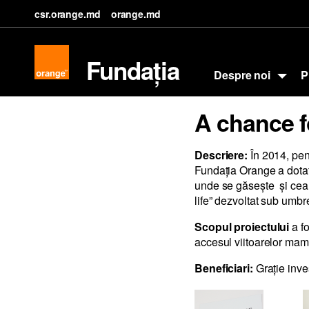
csr.orange.md
orange.md
Fundația
Despre noi
P
A chance fo
Descriere:
În 2014, pent
Fundaţia Orange a dotat
unde se găseşte şi cea m
life” dezvoltat sub umbr
Scopul proiectului
a fo
accesul viitoarelor mame
Beneficiari:
Graţie inves