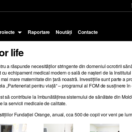
roiecte
Raportare
Noutăți
Contacte
r life
ru a răspunde necesităţilor stringente din domeniul ocrotirii sănă
 cu echipament medical modern o sală de naşteri de la Institutul
ai mare maternitate din ţară noastră. Investiţiile sunt parte a pr
ela „Parteneriat pentru viaţă” – programul al FOM de susţinere în
st să contribuie la îmbunătăţirea sistemului de sănătate din Moldo
 la servicii medicale de calitate.
tiţiilor Fundaţiei Orange, anual, cca 500 de copii vor veni pe lum