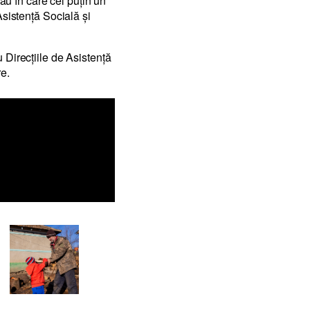
sau în care cel puțin un
Asistență Socială și
 Direcțiile de Asistență
re.