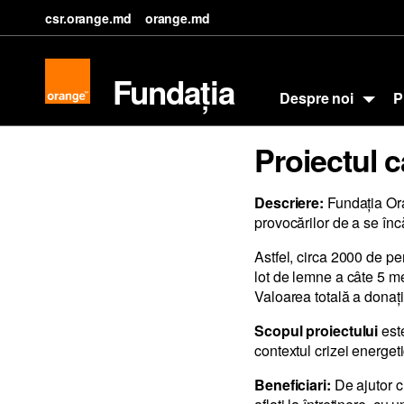
csr.orange.md
orange.md
Fundația
Despre noi
P
Proiectul c
Descriere:
Fundația Ora
provocărilor de a se în
Astfel, circa 2000 de p
lot de lemne a câte 5 met
Valoarea totală a donați
Scopul proiectului
est
contextul crizei energet
Beneficiari:
De ajutor c