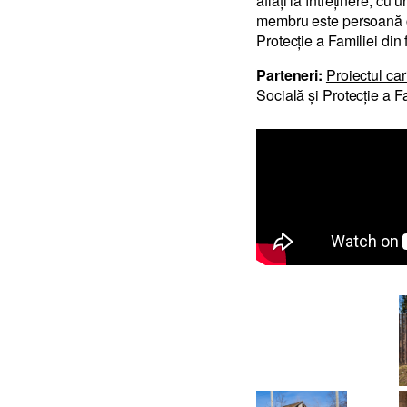
aflați la întreținere, cu
membru este persoană cu 
Protecție a Familiei din
Parteneri:
Proiectul car
Socială și Protecție a F