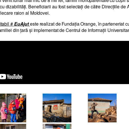
 un venit lunar mai mic de 8 mii lei, familii monoparentale cu copii 
dizabilități. Beneficiarii au fost selectați de către Direcțiile de 
 fiecare raion al Moldovei.
itabil #
EuAjut
este realizat de Fundația Orange, în parteneriat cu
amiliei din țară și implementat de Centrul de Informații Universita