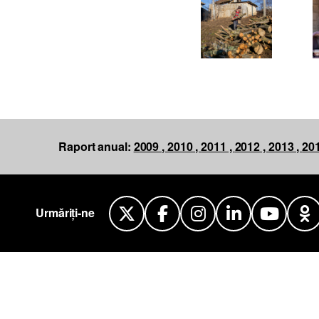
Raport anual:
2009 ,
2010 ,
2011 ,
2012 ,
2013 ,
201
Twitter
Facebook
Instagram
LinkedI
You
Urmăriți-ne