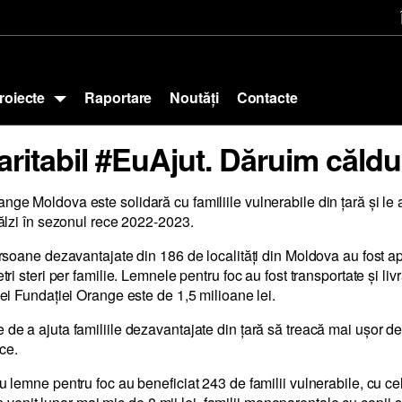
roiecte
Raportare
Noutăți
Contacte
aritabil #EuAjut. Dăruim căldu
nge Moldova este solidară cu familiile vulnerabile din țară și le a
călzi în sezonul rece 2022-2023.
ersoane dezavantajate din 186 de localități din Moldova au fost a
ri steri per familie. Lemnele pentru foc au fost transportate și livr
ei Fundației Orange este de 1,5 milioane lei.
e de a ajuta familiile dezavantajate din țară să treacă mai ușor d
ice.
u lemne pentru foc au beneficiat 243 de familii vulnerabile, cu cel