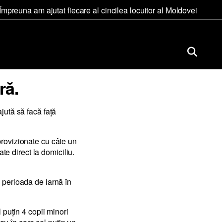
Împreuna am ajutat fiecare al cincilea locuitor al Moldovei
ră.
jută să facă față
provizionate cu câte un
ate direct la domiciliu.
e perioada de iarnă în
 puțin 4 copii minori