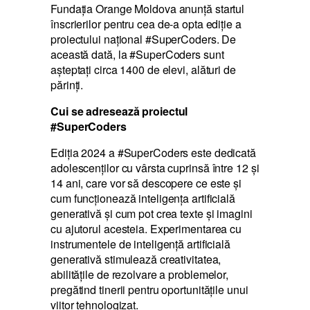
Fundația Orange Moldova anunță startul
înscrierilor pentru cea de-a opta ediție a
proiectului național #SuperCoders. De
această dată, la #SuperCoders sunt
așteptați circa 1400 de elevi, alături de
părinți.
Cui se adresează proiectul
#SuperCoders
Ediția 2024 a #SuperCoders este dedicată
adolescenților cu vârsta cuprinsă între 12 și
14 ani, care vor să descopere ce este și
cum funcționează inteligența artificială
generativă și cum pot crea texte și imagini
cu ajutorul acesteia. Experimentarea cu
instrumentele de inteligență artificială
generativă stimulează creativitatea,
abilitățile de rezolvare a problemelor,
pregătind tinerii pentru oportunitățile unui
viitor tehnologizat.