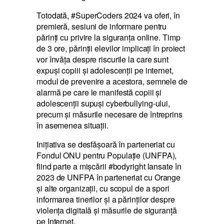
Totodată, #SuperCoders 2024 va oferi, în
premieră, sesiuni de informare pentru
părinți cu privire la siguranța online. Timp
de 3 ore, părinții elevilor implicați în proiect
vor învăța despre riscurile la care sunt
expuși copiii și adolescenții pe internet,
modul de prevenire a acestora, semnele de
alarmă pe care le manifestă copiii și
adolescenții supuși cyberbullying-ului,
precum și măsurile necesare de întreprins
în asemenea situații.
Inițiativa se desfășoară în parteneriat cu
Fondul ONU pentru Populație (UNFPA),
fiind parte a mișcării #bodyright lansate în
2023 de UNFPA în parteneriat cu Orange
și alte organizații, cu scopul de a spori
informarea tinerilor și a părinților despre
violența digitală și măsurile de siguranță
pe Internet.