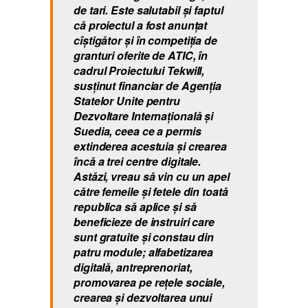
de tari. Este salutabil şi faptul
că proiectul a fost anunţat
cîştigător şi în competiţia de
granturi oferite de ATIC, în
cadrul Proiectului Tekwill,
susținut financiar de Agenția
Statelor Unite pentru
Dezvoltare Internațională și
Suedia, ceea ce a permis
extinderea acestuia şi crearea
încă a trei centre digitale.
Astăzi, vreau să vin cu un apel
către femeile şi fetele din toată
republica să aplice şi să
beneficieze de instruiri care
sunt gratuite şi constau din
patru module; alfabetizarea
digitală, antreprenoriat,
promovarea pe rețele sociale,
crearea şi dezvoltarea unui