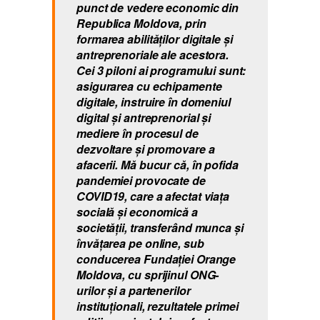
punct de vedere economic din
Republica Moldova, prin
formarea abilităților digitale şi
antreprenoriale ale acestora.
Cei 3 piloni ai programului sunt:
asigurarea cu echipamente
digitale, instruire în domeniul
digital şi antreprenorial şi
mediere în procesul de
dezvoltare şi promovare a
afacerii. Mă bucur că, în pofida
pandemiei provocate de
COVID19, care a afectat viaţa
socială şi economică a
societăţii, transferând munca şi
învăţarea pe online, sub
conducerea Fundației Orange
Moldova, cu sprijinul ONG-
urilor și a partenerilor
instituționali, rezultatele primei