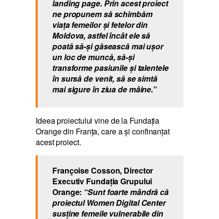
landing page. Prin acest proiect
ne propunem să schimbăm
viaţa femeilor şi fetelor din
Moldova, astfel încât ele să
poată să-şi găsească mai uşor
un loc de muncă, să-şi
transforme pasiunile şi talentele
în sursă de venit, să se simtă
mai sigure în ziua de mâine.”
Ideea proiectului vine de la Fundaţia
Orange din Franţa, care a şi confinanţat
acest proiect.
Françoise Cosson, Director
Executiv Fundația Grupului
Orange:
“Sunt foarte mândră că
proiectul Women Digital Center
susţine femeile vulnerabile din