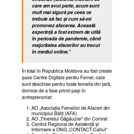
care am avut parte, acum sunt
mult mai sigură pe ceea ce
trebuie să fac și cum să-mi
promovez afacerea. Această
experință a fost extrem de utilă
în perioada de pandemie, când
majoritatea afacerilor au trecut
în mediul online.”
În total în Republica Moldova au fost create
șase Centre Digitale pentru Femei, care
sunt deschise pentru toate femeile din țară,
dornice de a face primii pași în
antreprenoriat:
AO „Asociația Femeilor de Afaceri din
municipiul Bălți (AFA)
AO „Tineretul Găgăuziei” din Comrat
Centrul Regional de Asistență și
Informare a ONG „CONTACT-Cahul”