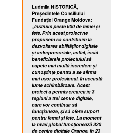
Ludmila NISTORICĂ,
Președintele Consiliului
Fundației Orange Moldova:
„Instruim peste 600 de femei şi
fete. Prin acest proiect ne
propunem să contribuim la
dezvoltarea abilităţilor digitale
şi antreprenoriale, astfel, încât
beneficiarele proiectului să
capete mai multă încredere şi
cunoştinţe pentru a se afirma
mai uşor profesional, în această
lume schimbătoare. Acest
proiect a permis crearea în 3
regiuni a trei centre digitale,
care vor continua să
funcţioneze, şi să ofere suport
pentru femei şi fete. La moment
la nivel global funcţionează 320
de centre digitale Orange, în 23