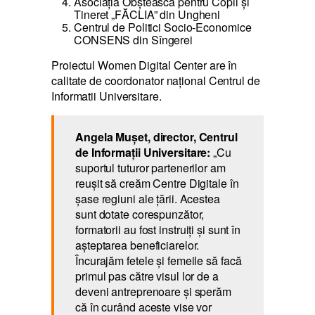
Asociația Obștească pentru Copii și
Tineret „FĂCLIA” din Ungheni
Centrul de Politici Socio-Economice
CONSENS din Sîngerei
Proiectul Women Digital Center are în
calitate de coordonator național Centrul de
Informatii Universitare.
Angela Mușet, director, Centrul
de Informații Universitare:
„Cu
suportul tuturor partenerilor am
reușit să creăm Centre Digitale în
șase regiuni ale țării. Acestea
sunt dotate corespunzător,
formatorii au fost instruiți și sunt în
așteptarea beneficiarelor.
Încurajăm fetele și femeile să facă
primul pas către visul lor de a
deveni antreprenoare și sperăm
că în curând aceste vise vor